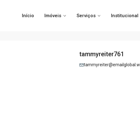
Início
Imóveis
Serviços
Institucional
tammyreiter761
tammyreiter@emailglobal.w