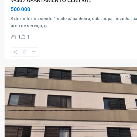
V-307 APARTAMENTO CENTRAL
500.000
3 dormitórios sendo 1 suíte c/ banheira, sala, copa, cozinha, b
área de serviço, g
...
1
1
Centro
,
Poços
de
Caldas
Venda