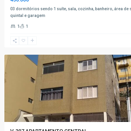
03 dormitórios sendo 1 suíte, sala, cozinha, banheiro, área de 
quintal e garagem
1
1
Centro
,
Poços
de
Cal
Venda