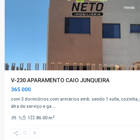
Venda
V-230 APARAMENTO CAIO JUNQUEIRA
365.000
com 3 dormiórios com armários emb. sendo 1 suíte, cozinha, 
átra de serviço e ga
...
Jardim
2
1
1
86.00 m
Bandeirantes
,
Poços
de