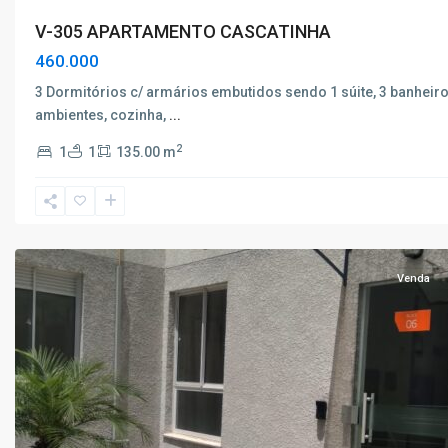
V-305 APARTAMENTO CASCATINHA
460.000
3 Dormitórios c/ armários embutidos sendo 1 súite, 3 banheiro
ambientes, cozinha,
...
Campos
2
1
1
135.00 m
Elísos
,
Poços
de
Caldas
Venda