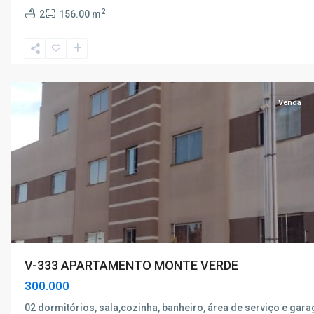
Monte
2
2
156.00 m
Verde
,
Poços
de
Caldas
Venda
V-333 APARTAMENTO MONTE VERDE
300.000
02 dormitórios, sala,cozinha, banheiro, área de serviço e gar