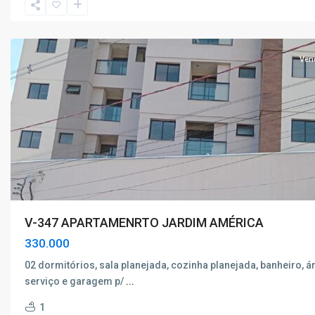
de
Caldas
Ven
V-347 APARTAMENRTO JARDIM AMÉRICA
330.000
02 dormitórios, sala planejada, cozinha planejada, banheiro, á
serviço e garagem p/
...
Jardim
1
Centenário
,