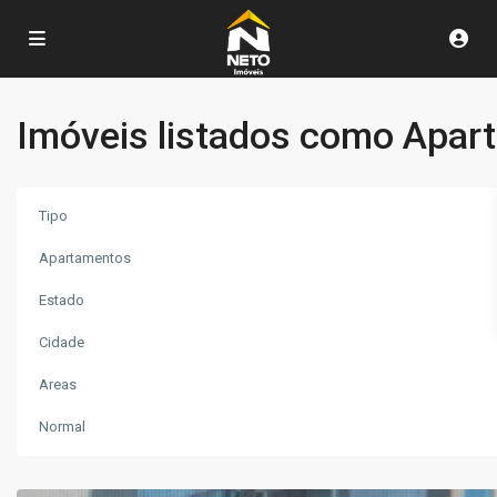
Imóveis listados como Apar
Tipo
Apartamentos
Estado
Cidade
Jardim
Areas
Primavera
,
Poços
Normal
de
Caldas