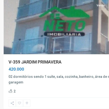
Venda
V-359 JARDIM PRIMAVERA
420.000
02 dormitórios sendo 1 suíte, sala, cozinha, banheiro, área de 
garagem
Monte
2
Verde
,
Poços
de