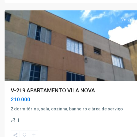
Caldas
Venda
V-219 APARTAMENTO VILA NOVA
210.000
2 dormitórios, sala, cozinha, banheiro e área de serviço
Vila
1
Togni
,
Poços
de