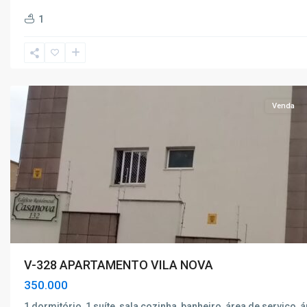
Vila
1
Nova
,
Poços
de
Caldas
Venda
V-328 APARTAMENTO VILA NOVA
350.000
1 dormitório, 1 suíte, sala cozinha, banheiro, área de serviço, 