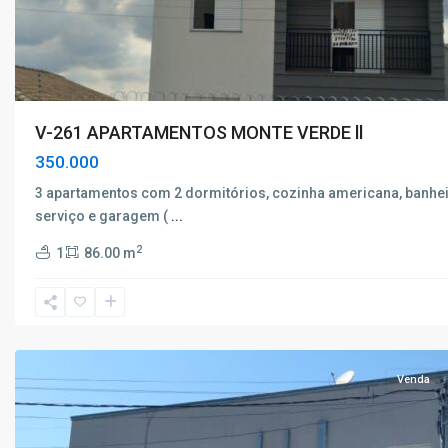
V-261 APARTAMENTOS MONTE VERDE ll
350.000
3 apartamentos com 2 dormitórios, cozinha americana, banhei
serviço e garagem (
...
Chácara
2
1
86.00 m
Alvorada
,
Poços
de
Caldas
Venda