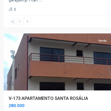
garagem p/ 1 carr
...
Santa
2
Rosália
,
Poços
de
Caldas
Venda
V-173 APARTAMENTO SANTA ROSÁLIA
280.000