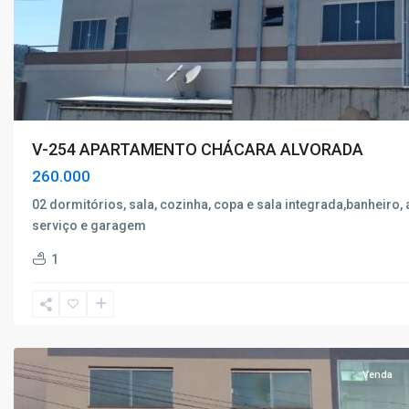
V-254 APARTAMENTO CHÁCARA ALVORADA
260.000
02 dormitórios, sala, cozinha, copa e sala integrada,banheiro,
serviço e garagem
Caio
1
Junqueira
,
Poços
de
Caldas
Venda