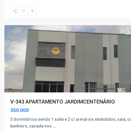
Poços
de
Caldas
Ven
V-343 APARTAMENTO JARDIMCENTENÁRIO
350.000
3 dormitórios sendo 1 suíte e 2 c/ armários embutidos, sala, c
banheiro, sacada nos
...