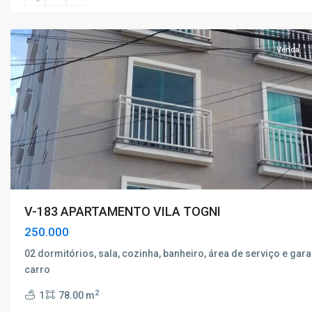
Caldas
Venda
V-183 APARTAMENTO VILA TOGNI
250.000
02 dormitórios, sala, cozinha, banheiro, área de serviço e gar
Parque
carro
das
2
1
78.00 m
Nações
,