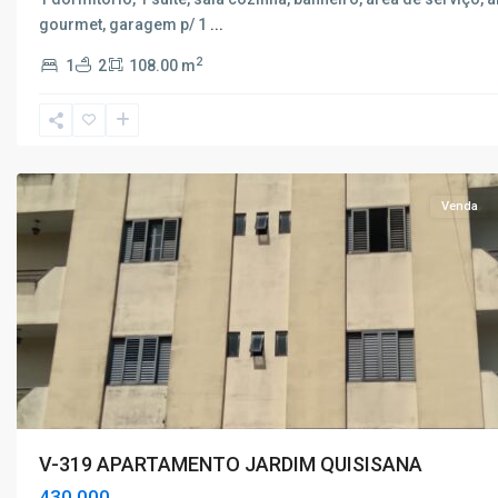
gourmet, garagem p/ 1
...
Jardim
2
1
2
108.00 m
Quisisana
,
Poços
de
Caldas
Venda
V-319 APARTAMENTO JARDIM QUISISANA
430.000