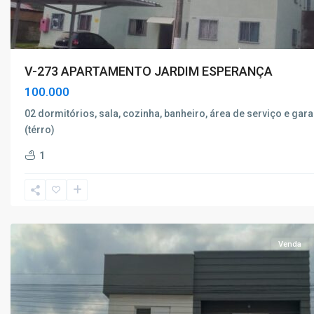
V-273 APARTAMENTO JARDIM ESPERANÇA
100.000
02 dormitórios, sala, cozinha, banheiro, área de serviço e ga
(térro)
Monte
1
Verde
,
Poços
de
Caldas
Venda