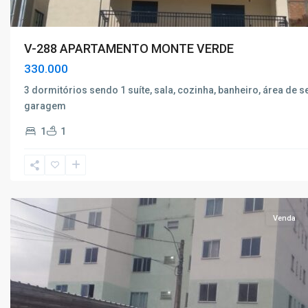
V-288 APARTAMENTO MONTE VERDE
330.000
3 dormitórios sendo 1 suíte, sala, cozinha, banheiro, área de s
garagem
Paque
1
1
Esperança
,
Poços
de
Caldas
Venda