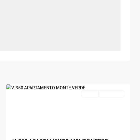
Monte
Verde
,
Poços
de
Caldas
Venda
Nova Oferta