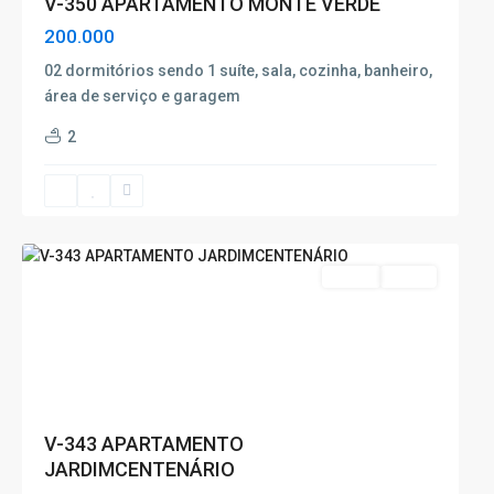
V-350 APARTAMENTO MONTE VERDE
200.000
02 dormitórios sendo 1 suíte, sala, cozinha, banheiro,
área de serviço e garagem
Jardim
2
Centenário
,
Poços
de
Caldas
Venda
Oferta
V-343 APARTAMENTO
JARDIMCENTENÁRIO