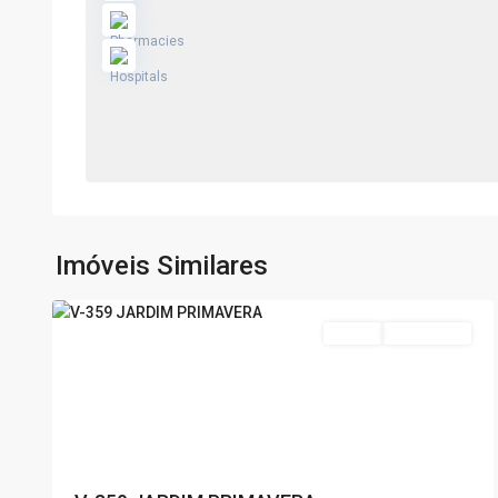
Jardim
Primavera
,
Poços
de
Imóveis Similares
17
Caldas
22
Venda
Nova Oferta