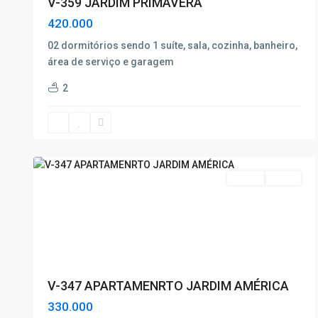
V-359 JARDIM PRIMAVERA
420.000
02 dormitórios sendo 1 suíte, sala, cozinha, banheiro,
área de serviço e garagem
JARDIM
2
AMÉRICA
,
Poços
de
13
Caldas
14
Venda
Oferta
V-347 APARTAMENRTO JARDIM AMÉRICA
330.000