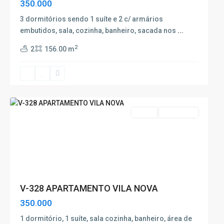
350.000
3 dormitórios sendo 1 suíte e 2 c/ armários
embutidos, sala, cozinha, banheiro, sacada nos
...
Vila
2
2
156.00 m
Nova
,
Poços
de
Caldas
Venda
Nova Oferta
V-328 APARTAMENTO VILA NOVA
350.000
1 dormitório, 1 suíte, sala cozinha, banheiro, área de