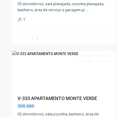
02 dormitórios, sala planejada, cozinha planejada,
banheiro, área de serviço e garagem p/
...
1
Monte
Verde
,
Poços
de
22
Caldas
19
Venda
Nova Oferta
V-333 APARTAMENTO MONTE VERDE
300.000
02 dormitórios, sala,cozinha, banheiro, área de