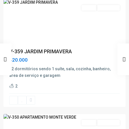
Venda
Nova Oferta
V-359 JARDIM PRIMAVERA
420.000
02 dormitórios sendo 1 suíte, sala, cozinha, banheiro,
área de serviço e garagem
Monte
2
Verde
,
Poços
de
Caldas
Venda
Nova Oferta