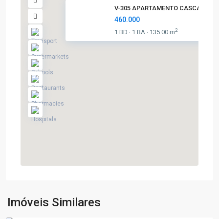
V-305 APARTAMENTO CASCATINH
460.000
2
1 BD
1 BA
135.00 m
·
·
Jardim
Primavera
,
Poços
de
Imóveis Similares
Caldas