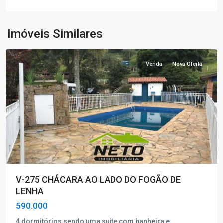
lenha
,
Laranjeiras
de
Imóveis Similares
Caldas
Venda
Nova Oferta
V-275 CHÁCARA AO LADO DO FOGÃO DE
LENHA
590.000
4 dormitórios sendo uma suíte com banheira e