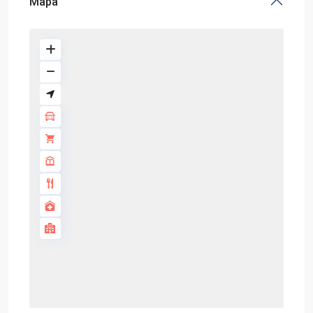
Mapa
fogão
a