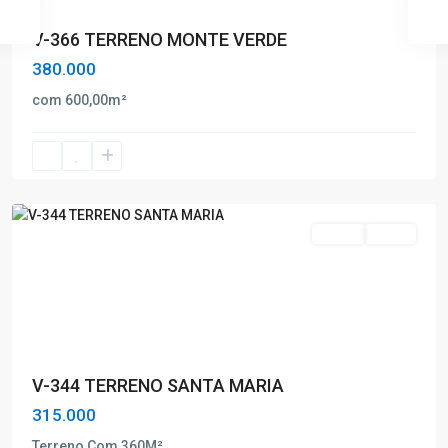
V-366 TERRENO MONTE VERDE
380.000
Santa
com 600,00m²
Maria
,
Poços
de
Caldas
Venda
Oferta
V-344 TERRENO SANTA MARIA
315.000
Jardim
Terreno Com 360M²