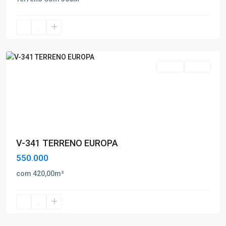
Europa
,
Poços
de
Caldas
Venda
Oferta
V-341 TERRENO EUROPA
550.000
com 420,00m²
Bianucci
,
Poços
de
Caldas