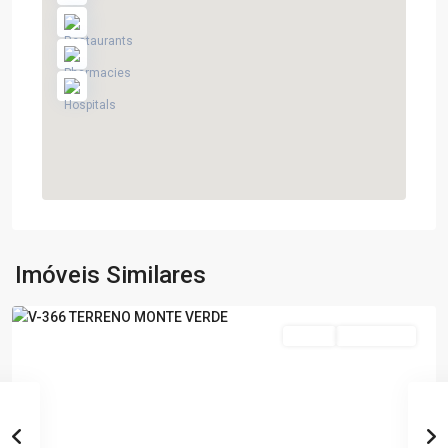
Monte
Verde
,
Poços
de
Imóveis Similares
Caldas
Venda
Nova Oferta