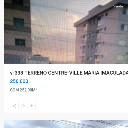
Venda
v-338 TERRENO CENTRE-VILLE MARIA IMACULAD
250.000
Maria
COM 252,00M²
Imaculada
,
Poços
de
Caldas