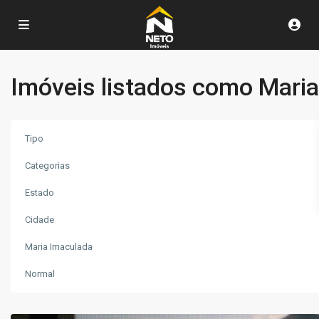
Imóveis listados como Mari
Tipo
Categorias
Estado
Cidade
Maria
Maria Imaculada
Imaculada
,
Poços
Normal
de
Caldas