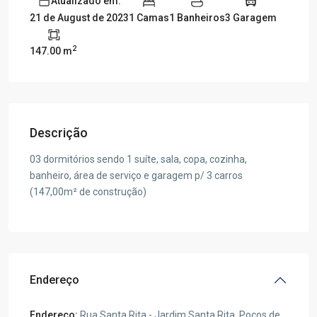
Atualizado em:
1 Camas
1 Banheiros
3 Garagem
21 de August de 2023
2
147.00 m
Descrição
03 dormitórios sendo 1 suíte, sala, copa, cozinha,
banheiro, área de serviço e garagem p/ 3 carros
(147,00m² de construção)
Endereço
Endereço:
Rua Santa Rita - Jardim Santa Rita, Poços de