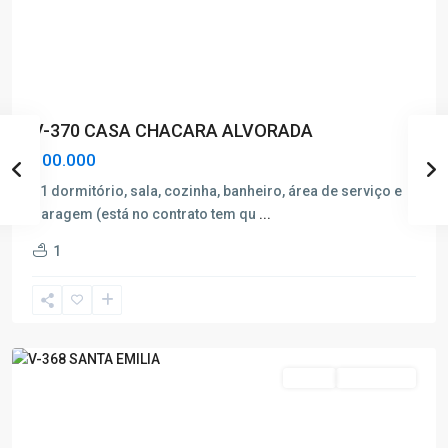
V-370 CASA CHACARA ALVORADA
100.000
01 dormitório, sala, cozinha, banheiro, área de serviço e
garagem (está no contrato tem qu
...
Santa
1
Emilia
,
Poços
de
Caldas
Venda
Nova Oferta