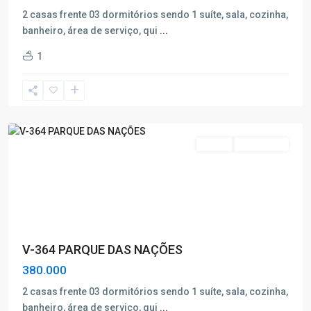
2 casas frente 03 dormitórios sendo 1 suíte, sala, cozinha,
Parque
banheiro, área de serviço, qui
...
das
1
Nações
,
Poços
de
Caldas
Venda
Nova Oferta
V-364 PARQUE DAS NAÇÕES
380.000
2 casas frente 03 dormitórios sendo 1 suíte, sala, cozinha,
banheiro, área de serviço, qui
...