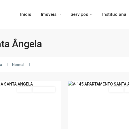
Início
Imóveis
Serviços
Institucional
nta Ângela
Santa
Ângela
,
Poços
la
Normal
de
12
Caldas
Venda
Nova Oferta
Venda
N