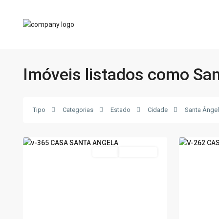
Imóveis listados como Sa
Santa
Santa
Ângela
,
Ângela
,
Poços
Poços
Tipo
Categorias
Estado
Cidade
Santa Ânge
de
de
8
Caldas
21
Caldas
Venda
Nova Oferta