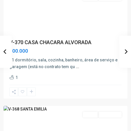
V-370 CASA CHACARA ALVORADA
100.000
01 dormitório, sala, cozinha, banheiro, área de serviço e
garagem (está no contrato tem qu
...
Santa
1
Emilia
,
Poços
de
Caldas
Venda
Nova Oferta