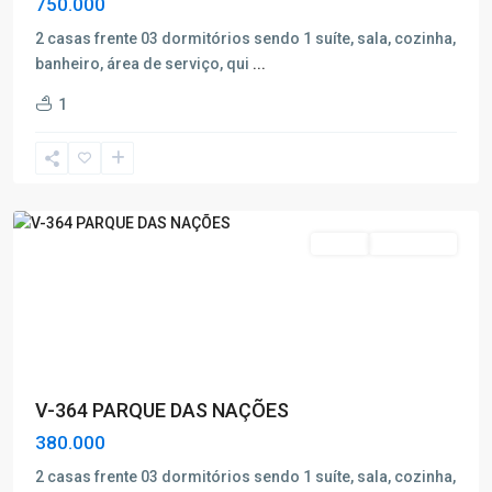
750.000
2 casas frente 03 dormitórios sendo 1 suíte, sala, cozinha,
Parque
banheiro, área de serviço, qui
...
das
1
Nações
,
Poços
de
Caldas
Venda
Nova Oferta
V-364 PARQUE DAS NAÇÕES
380.000
2 casas frente 03 dormitórios sendo 1 suíte, sala, cozinha,