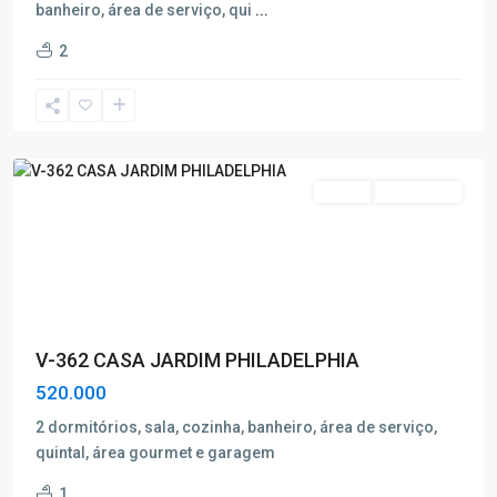
banheiro, área de serviço, qui
...
Jardim
2
Philiadelphia
,
Poços
de
Caldas
Venda
Nova Oferta
V-362 CASA JARDIM PHILADELPHIA
520.000
2 dormitórios, sala, cozinha, banheiro, área de serviço,
quintal, área gourmet e garagem
1