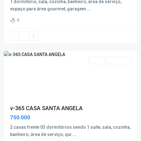
1 dormitório, sala, cozinha, banheiro, área de serviço,
espaço para área gourmet, garagem
...
Santa
1
Ângela
,
Poços
de
Caldas
Venda
Nova Oferta
v-365 CASA SANTA ANGELA
750.000
2 casas frente 03 dormitórios sendo 1 suíte, sala, cozinha,
Parque
banheiro, área de serviço, qui
...