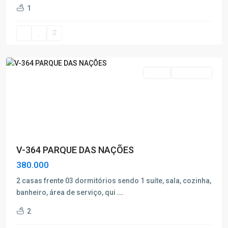
das
1
Nações
,
Poços
de
Caldas
Venda
Nova Oferta
V-364 PARQUE DAS NAÇÕES
380.000
2 casas frente 03 dormitórios sendo 1 suíte, sala, cozinha,
banheiro, área de serviço, qui
...
Jardim
2
Philiadelphia
,
Poços