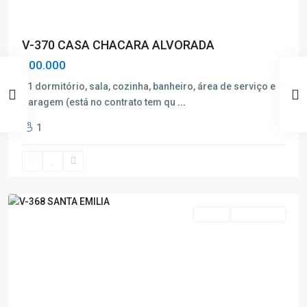
V-370 CASA CHACARA ALVORADA
100.000
01 dormitório, sala, cozinha, banheiro, área de serviço e
garagem (está no contrato tem qu
...
Santa
1
Emilia
,
Poços
de
Caldas
Venda
Nova Oferta