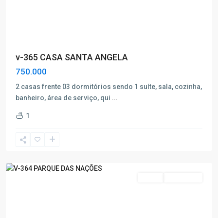
v-365 CASA SANTA ANGELA
750.000
2 casas frente 03 dormitórios sendo 1 suíte, sala, cozinha,
Parque
banheiro, área de serviço, qui
...
das
1
Nações
,
Poços
de
Caldas
Venda
Nova Oferta