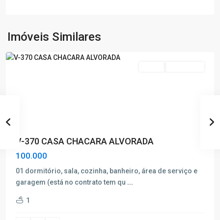
Alvorada
,
Poços
de
Imóveis Similares
Caldas
Venda
Nova Oferta
V-370 CASA CHACARA ALVORADA
100.000
01 dormitório, sala, cozinha, banheiro, área de serviço e
garagem (está no contrato tem qu
...
Santa
1
Emilia
,
Poços