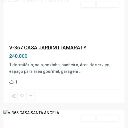
Venda
Nova Oferta
V-367 CASA JARDIM ITAMARATY
240.000
1 dormitório, sala, cozinha, banheiro, área de serviço,
espaço para área gourmet, garagem
...
Santa
1
Ângela
,
Poços
de
Caldas
Venda
Nova Oferta