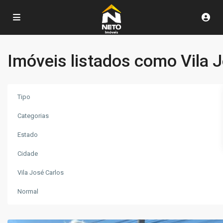
Imóveis listados como Vila 
Tipo
Categorias
Estado
Vila
Cidade
José
Vila José Carlos
Carlos
,
Poços
Normal
de
Caldas