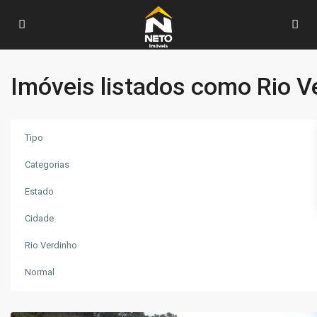
Imóveis listados como Rio V
Tipo
Categorias
Estado
Rio
Cidade
Verdinho
,
Rio Verdinho
Santa
Rita
Normal
de
Caldas