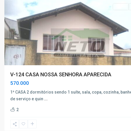
Venda
V-124 CASA NOSSA SENHORA APARECIDA
570.000
1ª CASA 2 dormitórios sendo 1 suíte, sala, copa, cozinha, banhe
Nossa
de serviço e quin
...
Senhora
2
Aparecida
,
Poços
de