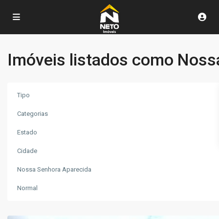
Imóveis listados como Noss
Tipo
Categorias
Estado
Nossa
Cidade
Senhora
Nossa Senhora Aparecida
Aparecida
,
Poços
Normal
de
Caldas