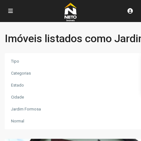
Imóveis listados como Jard
Tipo
Categorias
Estado
Cidade
Jardim
Jardim Formosa
Formosa
,
Poços
Normal
de
Caldas