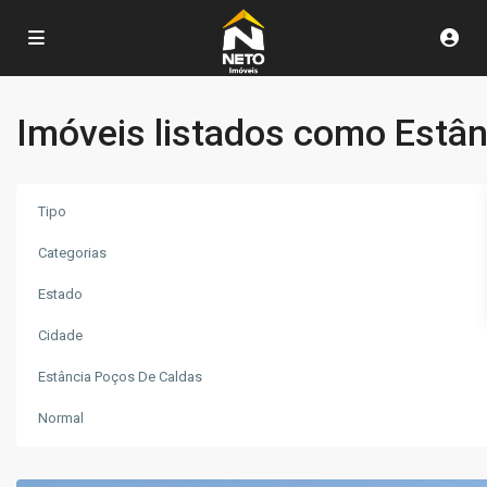
Imóveis listados como Estân
Tipo
Categorias
Estado
Estância
Poços
Cidade
de
Estância Poços De Caldas
Caldas
,
Poços
Normal
de
Caldas