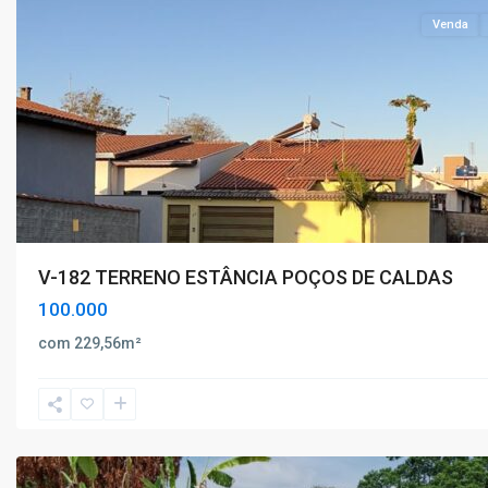
Venda
V-182 TERRENO ESTÂNCIA POÇOS DE CALDAS
Estância
100.000
Poços
de
com 229,56m²
Caldas
,
Poços
de
Caldas