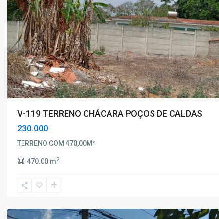
V-119 TERRENO CHÁCARA POÇOS DE CALDAS
230.000
Estância
Poços
TERRENO COM 470,00M²
de
2
470.00 m
Caldas
,
Poços
de
Caldas