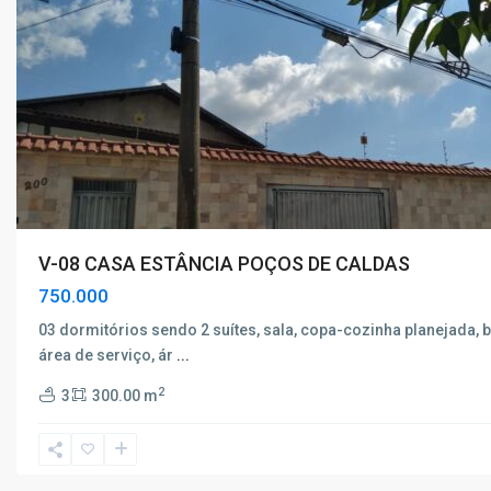
V-08 CASA ESTÂNCIA POÇOS DE CALDAS
750.000
Estância
03 dormitórios sendo 2 suítes, sala, copa-cozinha planejada, 
Poços
área de serviço, ár
...
de
2
3
300.00 m
Caldas
,
Poços
de
Caldas