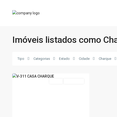
Imóveis listados como Ch
Charque
,
Poços
Tipo
Categorias
Estado
Cidade
Charque
de
13
Caldas
Venda
Nova Oferta