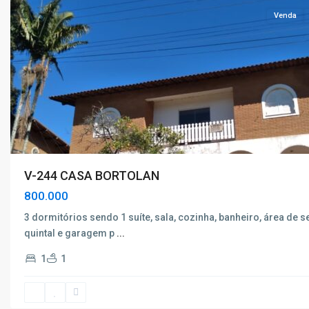
Venda
V-244 CASA BORTOLAN
800.000
3 dormitórios sendo 1 suíte, sala, cozinha, banheiro, área de s
quintal e garagem p
...
1
1
Bortolan
,
Poços
de