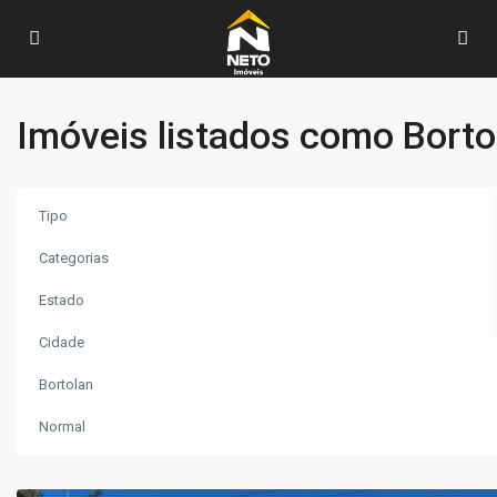
Imóveis listados como Borto
Tipo
Categorias
Estado
Cidade
Bortolan
Bortolan
,
Poços
Normal
de
Caldas