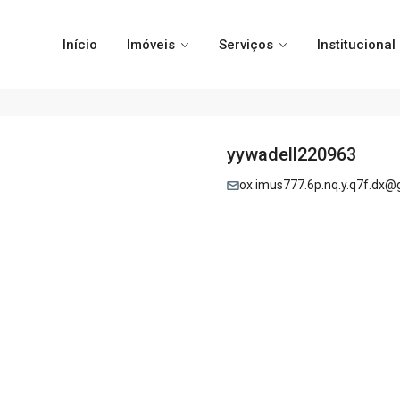
Início
Imóveis
Serviços
Institucional
yywadell220963
ox.imus777.6p.nq.y.q7f.dx@