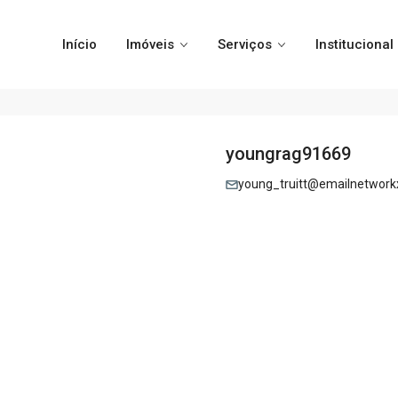
Início
Imóveis
Serviços
Institucional
youngrag91669
young_truitt@emailnetwork