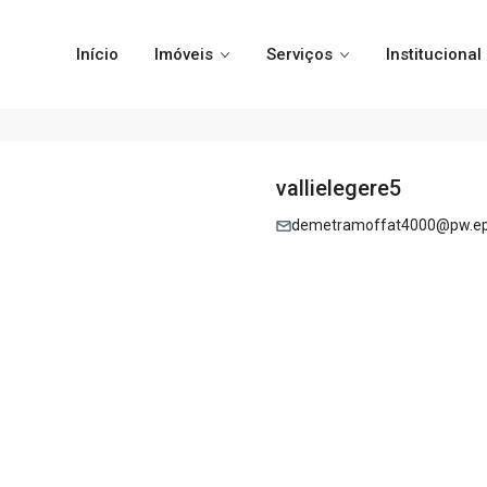
Início
Imóveis
Serviços
Institucional
vallielegere5
demetramoffat4000@pw.ep