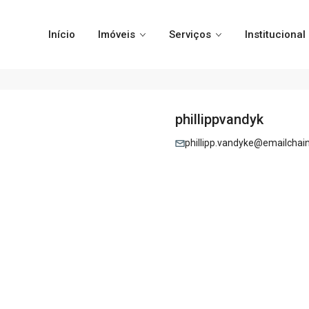
Início
Imóveis
Serviços
Institucional
phillippvandyk
phillipp.vandyke@emailchai