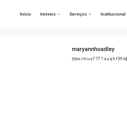
Início
Imóveis
Serviços
Institucional
maryannhoadley
ox.i.m.u.s7.77.1.a.y.q.h.f39.