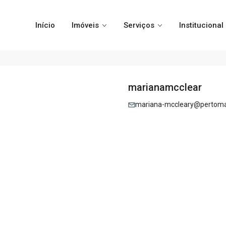
Início
Imóveis
Serviços
Institucional
marianamcclear
mariana-mccleary@pertomai