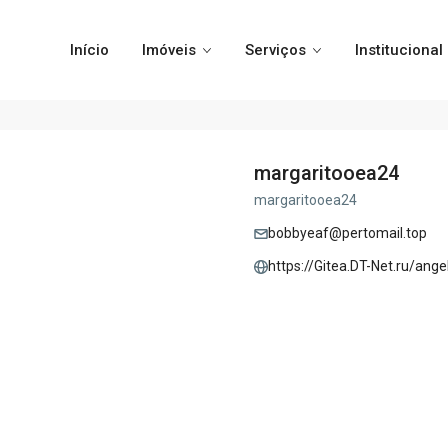
Início
Imóveis
Serviços
Institucional
margaritooea24
margaritooea24
bobbyeaf@pertomail.top
https://Gitea.DT-Net.ru/ange