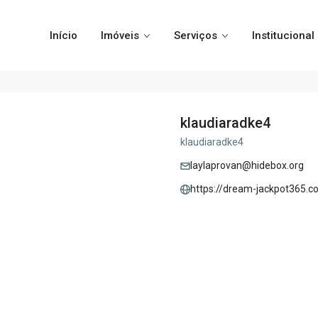
Início
Imóveis
Serviços
Institucional
klaudiaradke4
klaudiaradke4
laylaprovan@hidebox.org
https://dream-jackpot365.c