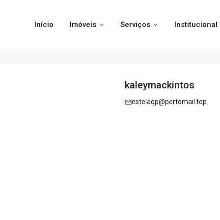
Início
Imóveis
Serviços
Institucional
kaleymackintos
estelaqp@pertomail.top