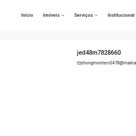
Início
Imóveis
Serviços
Institucional
jed48m7828660
chongmontero5478@mailca