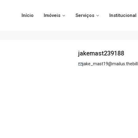
Início
Imóveis
Serviços
Institucional
jakemast239188
jake_mast19@mailus.thebilli