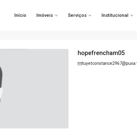
Início
Imóveis
Serviços
Institucional
hopefrencham05
tuyetconstance2967@puxa.