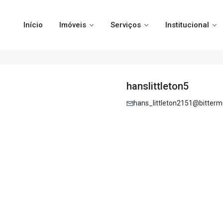
Início
Imóveis
Serviços
Institucional
hanslittleton5
hans_littleton2151@bitterma