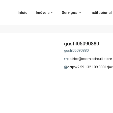
Início
Imóveis
Serviços
Institucional
gusfil05090880
gusfil05090880
patrice@cosmiccircuit.store
http://2.59.132.109:3001/jac