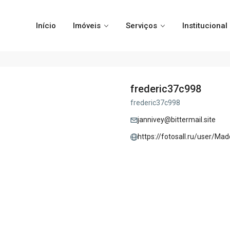
Início
Imóveis
Serviços
Institucional
frederic37c998
frederic37c998
jannivey@bittermail.site
https://fotosall.ru/user/Ma