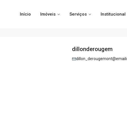
Início
Imóveis
Serviços
Institucional
dillonderougem
dillon_derougemont@emaili