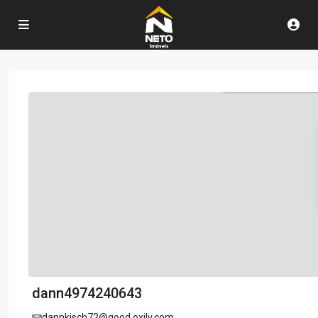
dann4974240643
dannkisch72@good.oxilv.com