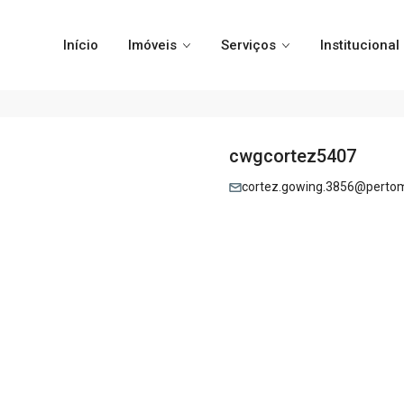
Início
Imóveis
Serviços
Institucional
cwgcortez5407
cortez.gowing.3856@pertom