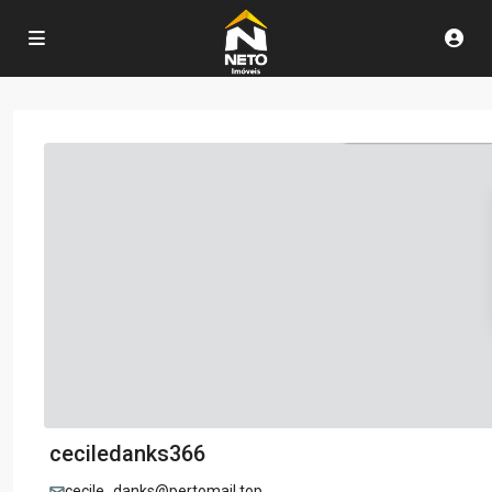
ceciledanks366
cecile_danks@pertomail.top