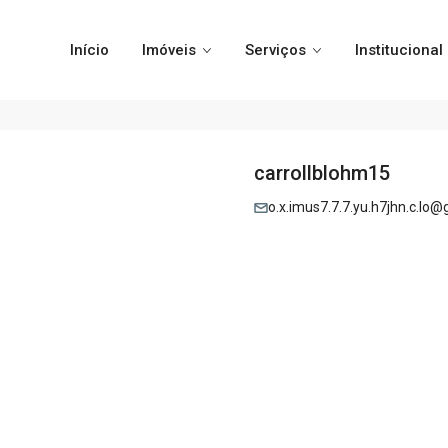
Início
Imóveis
Serviços
Institucional
carrollblohm15
o.x.imus7.7.7.yu.h7jhn.c.lo