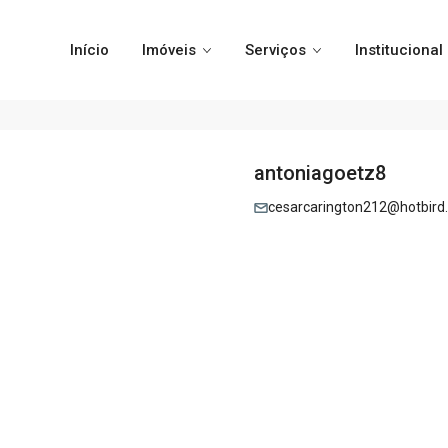
Início
Imóveis
Serviços
Institucional
antoniagoetz8
cesarcarington212@hotbird.