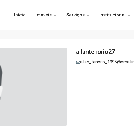
Início
Imóveis
Serviços
Institucional
allantenorio27
allan_tenorio_1995@emaili