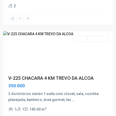
km
2
alcoa
,
Poços
de
Caldas
Venda
Nova Oferta
V-225 CHACARA 4 KM TREVO DA ALCOA
350.000
2 dormiórios sendo 1 suíte com closet, sala, cozinha
planejada, banheiro, área gurmet, lav
...
2
1
1
140.00 m