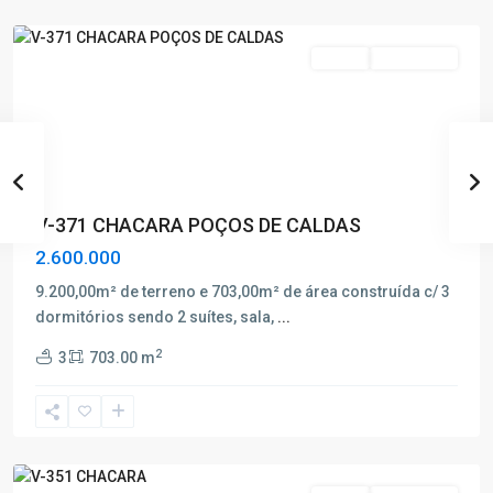
Caldas
Venda
Nova Oferta
V-371 CHACARA POÇOS DE CALDAS
2.600.000
Chácara
9.200,00m² de terreno e 703,00m² de área construída c/ 3
Poços
dormitórios sendo 2 suítes, sala,
...
de
2
3
703.00 m
Caldas
,
Poços
de
Caldas