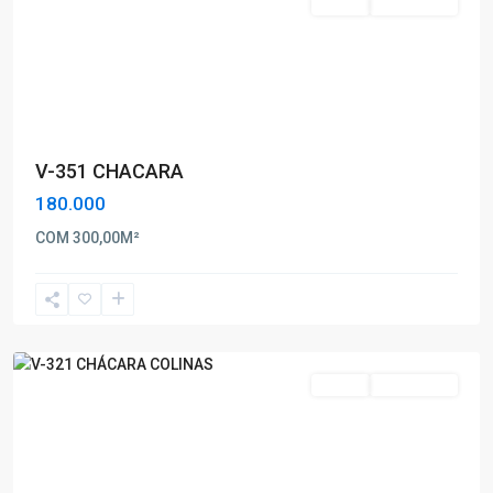
Venda
Nova Oferta
V-351 CHACARA
180.000
Chácara
COM 300,00M²
Colinas
,
Poços
de
Caldas
Venda
Nova Oferta