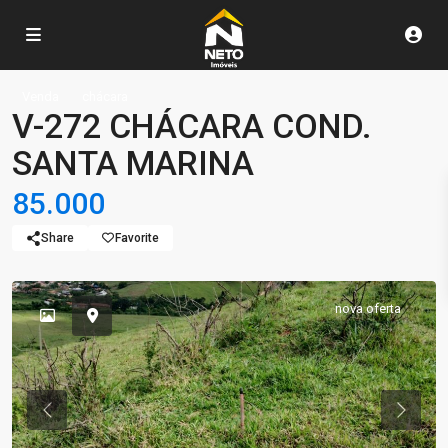
Venda
chácara
V-272 CHÁCARA COND.
SANTA MARINA
85.000
Share
Favorite
nova oferta
Previous
Previou