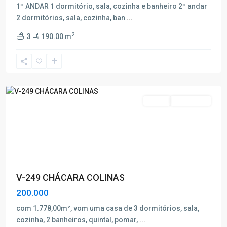
1º ANDAR 1 dormitório, sala, cozinha e banheiro 2º andar
2 dormitórios, sala, cozinha, ban
...
2
3
190.00 m
Colinas
,
Poços
de
Caldas
Venda
Nova Oferta
V-249 CHÁCARA COLINAS
200.000
com 1.778,00m², vom uma casa de 3 dormitórios, sala,
4
cozinha, 2 banheiros, quintal, pomar,
...