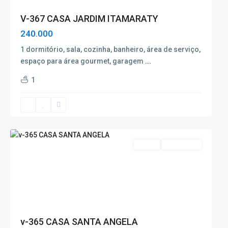
V-367 CASA JARDIM ITAMARATY
240.000
1 dormitório, sala, cozinha, banheiro, área de serviço,
espaço para área gourmet, garagem
...
Santa
1
Ângela
,
Poços
de
Caldas
Venda
Nova Oferta
v-365 CASA SANTA ANGELA