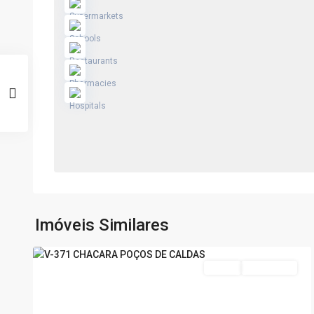
Chácara
Poços
de
Caldas
,
Poços
de
Imóveis Similares
20
Caldas
11
Venda
Nova Oferta