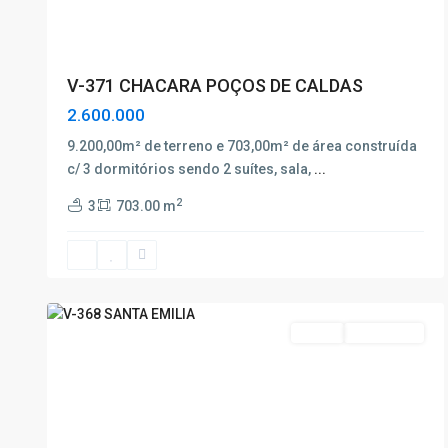
V-371 CHACARA POÇOS DE CALDAS
2.600.000
9.200,00m² de terreno e 703,00m² de área construída
c/ 3 dormitórios sendo 2 suítes, sala,
...
Santa
2
3
703.00 m
Emilia
,
Poços
de
17
Caldas
8
Venda
Nova Oferta