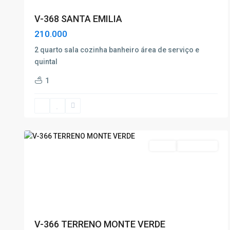
V-368 SANTA EMILIA
210.000
2 quarto sala cozinha banheiro área de serviço e
quintal
Monte
1
Verde
,
Poços
de
8
Caldas
8
Venda
Nova Oferta
V-366 TERRENO MONTE VERDE