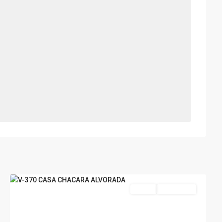
Chácara
Alvorada
,
Poços
de
Caldas
Venda
Nova Oferta