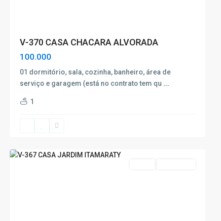
V-370 CASA CHACARA ALVORADA
100.000
01 dormitório, sala, cozinha, banheiro, área de
serviço e garagem (está no contrato tem qu
...
Jardim
1
Itamaraty
,
Poços
de
Caldas
Venda
Nova Oferta