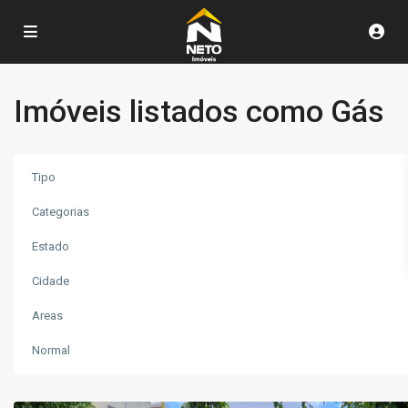
Imóveis listados como Gás
Tipo
Categorias
Estado
Parque
Cidade
das
Areas
Nações
,
Poços
Normal
de
Caldas