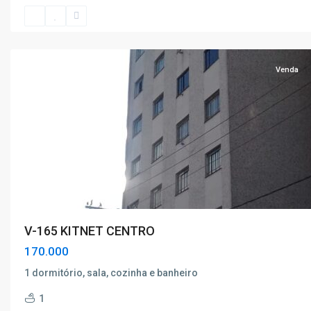
Poços
de
Caldas
Venda
V-165 KITNET CENTRO
170.000
1 dormitório, sala, cozinha e banheiro
Santa
1
Ângela
,