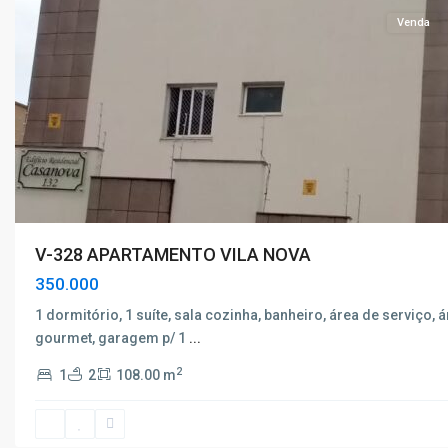
Venda
V-328 APARTAMENTO VILA NOVA
350.000
1 dormitório, 1 suíte, sala cozinha, banheiro, área de serviço, 
gourmet, garagem p/ 1
...
Caio
2
1
2
108.00 m
Junqueira
,
Poços
de