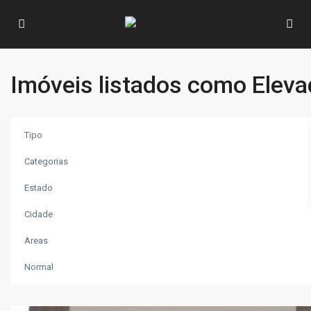
Imóveis listados como Eleva
Tipo
Categorias
Estado
Cidade
Vila
Areas
Nova
,
Poços
Normal
de
Caldas